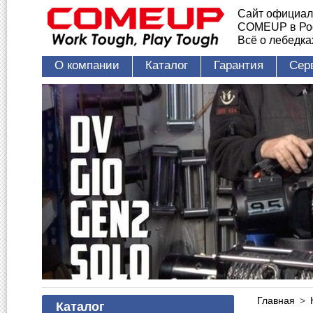
Сайт официал
COMEUP в Ро
Всё о лебедк
О компании
Каталог
Гарантия
Сер
Главная
>
Каталог