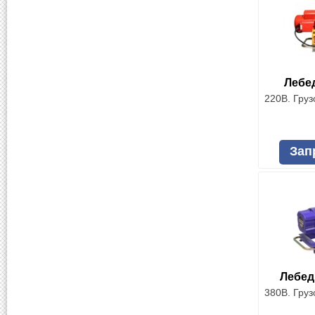
Лебе
220В. Груз
Зап
Лебед
380В. Груз