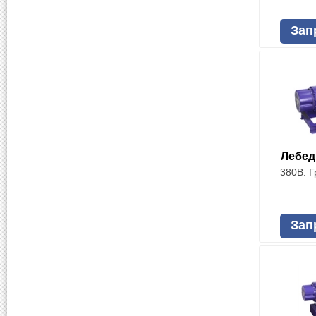
Зап
Лебед
380В. Г
Зап