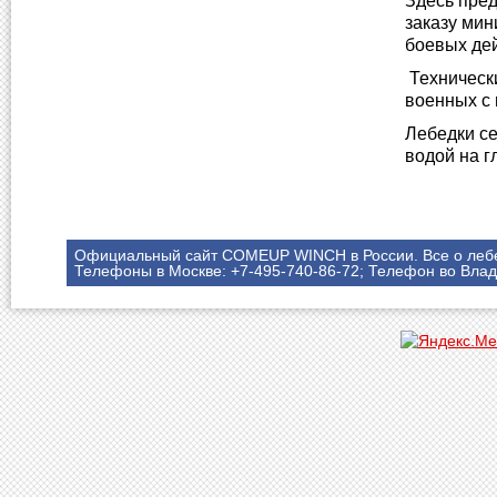
Здесь пре
заказу мин
боевых дей
Техническ
военных с 
Лебедки с
водой на 
Официальный сайт COMEUP WINCH в России. Все о леб
Телефоны в Москве: +7-495-740-86-72; Телефон во Влад