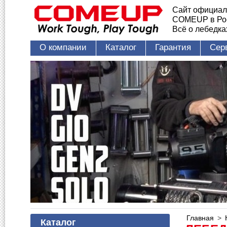
Сайт официал
COMEUP в Ро
Всё о лебедк
О компании
Каталог
Гарантия
Сер
Главная
>
Каталог