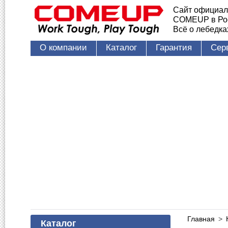
Сайт официал
COMEUP в Ро
Всё о лебедк
О компании
Каталог
Гарантия
Сер
Главная
>
Каталог