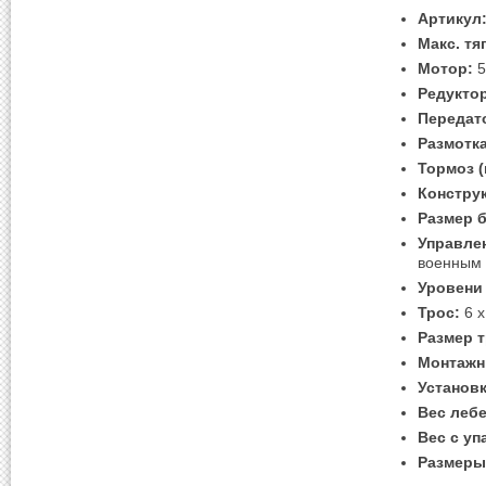
Артикул
Макс. тя
Mотор:
5
Редукто
Передат
Размотка
Тормоз (
Констру
Размер 
Управле
военным
Уровени
Трос:
6 х
Размер т
Монтажн
Установк
Вес лебе
Вес с уп
Размеры 