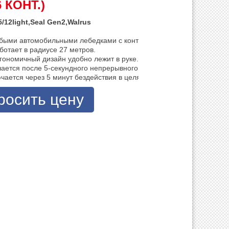
 КОНТ.)
5/12light,Seal Gen2,Walrus
быми автомобильными лебедками с контактным переключением на 1
отает в радиусе 27 метров.

гономичный дизайн удобно лежит в руке.

ается после 5-секундного непрерывного нажатия в целях безопасно
чается через 5 минут бездействия в целях безопасности и экономи
росить цену