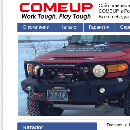
Сайт официал
COMEUP в Ро
Всё о лебедк
О компании
Каталог
Гарантия
Сер
Главная
>
Каталог