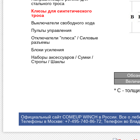
стального троса
Клюзы для синтетического
троса
Выключатели свободного хода
Пульты управления
Отключатели "плюса" / Силовые
разъемы
Блоки усиления
Наборы аксессуаров / Сумки /
Стропы / Шаклы
Обозн
Величи
* С - толщ
Официальный сайт COMEUP WINCH в России. Все о леб
Телефоны в Москве: +7-495-740-86-72; Телефон во Влад