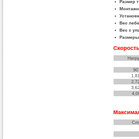
Размер т
Монтажн
Установк
Вес лебе
Вес с уп
Размеры 
Скорость
Нагру
90
1,8
2,7
3,6
4,0
Максимал
Сло