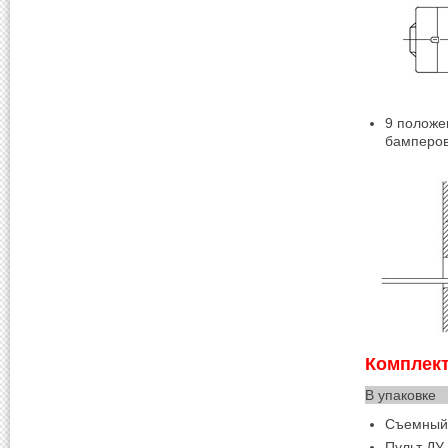
9 положе
бамперо
Комплект
В упаковке
Съемный 
Пульт ДУ