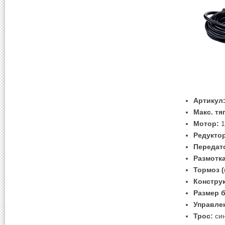
Артикул
Макс. тя
Mотор:
1
Редукто
Передат
Размотка
Тормоз (
Констру
Размер 
Управле
Трос:
син