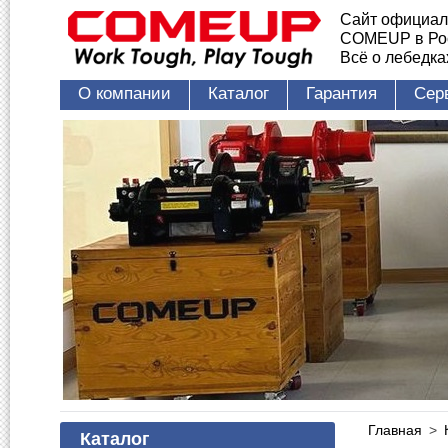
Сайт официал
COMEUP в Ро
Всё о лебедк
О компании
Каталог
Гарантия
Сер
Главная
>
Каталог