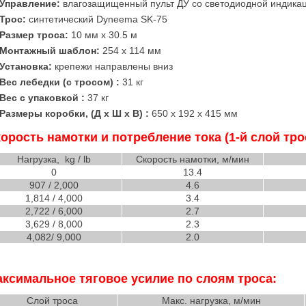
Управление:
влагозащищенный пульт ДУ со светодиодной индикац
Трос:
синтетический Dyneema SK-75
Размер троса:
10 мм x 30.5 м
Монтажный шаблон:
254 x 114 мм
Установка:
крепежи направлены вниз
Вес лебедки (с тросом) :
31 кг
Вес с упаковкой :
37 кг
Размеры коробки, (Д x Ш x В) :
650 x 192 x 415 мм
орость намотки и потребление тока (1-й слой тро
Нагрузка, kg / lb
Скорость намотки, м/мин
0
13.4
907 / 2,000
4.6
1,814 / 4,000
3.4
2,722 / 6,000
2.7
3,629 / 8,000
2.3
4,082/ 9,000
2.0
ксимальное тяговое усилие по слоям троса:
Слой троса
Макс. нагрузка, м/мин