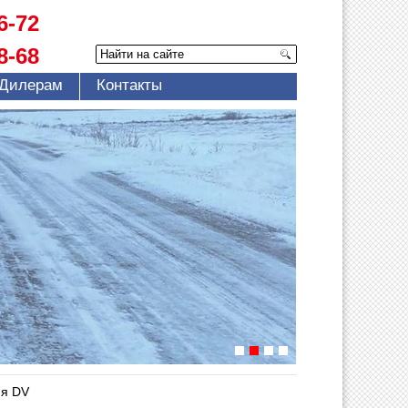
6-72
8-68
Дилерам
Контакты
я DV