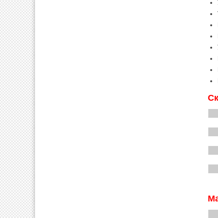
Ск
Ма