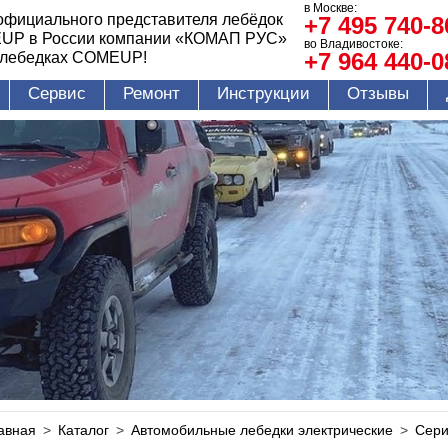
в Москве:
официального представителя лебёдок
+7 495 740-8
UP в России компании «КОМАП РУС»
во Владивостоке:
+7 964 440-0
 лебедках COMEUP!
Сервис
Ремонт
Инструкции
Отзывы
авная
>
Каталог
>
Автомобильные лебедки электрические
>
Сери