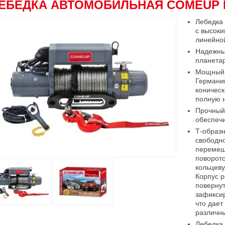
ЕБЕДКА АВТОМОБИЛЬНАЯ COMEUP DV
Лебедка
с высок
линейной
Надежны
планета
Мощный,
Германи
коническ
полную н
Прочный,
обеспечи
Т-образн
свободно
перемещ
поворот
кольцев
Корпус р
повернут
зафиксир
что дает
различны
Лебедка