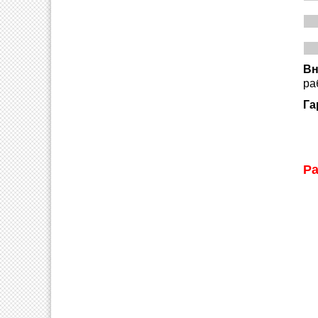
Вн
ра
Га
Ра