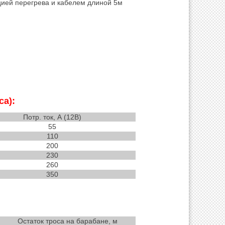
ией перегрева и кабелем длиной 5м
са):
Потр. ток, А (12В)
55
110
200
230
260
350
Остаток троса на барабане, м