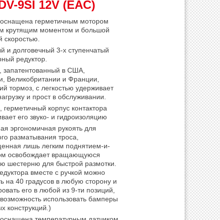
-9SI 12V (EAC)
 оснащена герметичным мотором
им крутящим моментом и большой
 скоростью.
й и долговечный 3-х ступенчатый
рный редуктор.
 запатентованный в США,
и, Великобритании и Франции,
ий тормоз, с легкостью удерживает
агрузку и прост в обслуживании.
 герметичный корпус контактора
вает его звуко- и гидроизоляцию
ая эргономичная рукоять для
го разматывания троса,
енная лишь легким поднятием-и-
ом освобождает вращающуюся
ую шестерню для быстрой размотки.
едуктора вместе с ручкой можно
ь на 40 градусов в любую сторону и
овать его в любой из 9-ти позиций,
 возможность использовать бамперы
х конструкций.)
 оснащена температурным датчиком