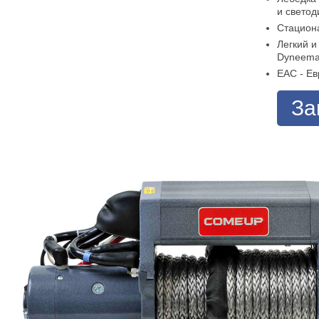
и свето
Стацион
Легкий и
Dyneema
ЕАС - Ев
За