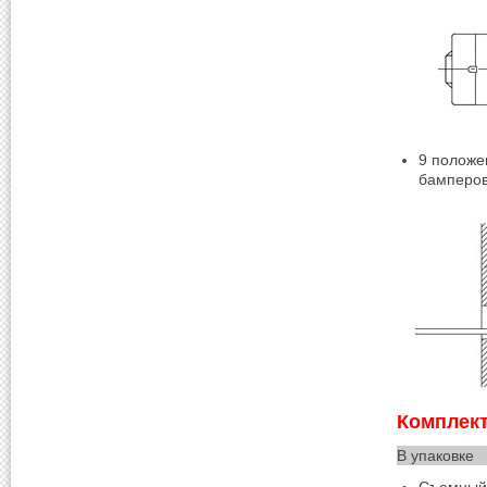
9 положе
бамперо
Комплект
В упаковке