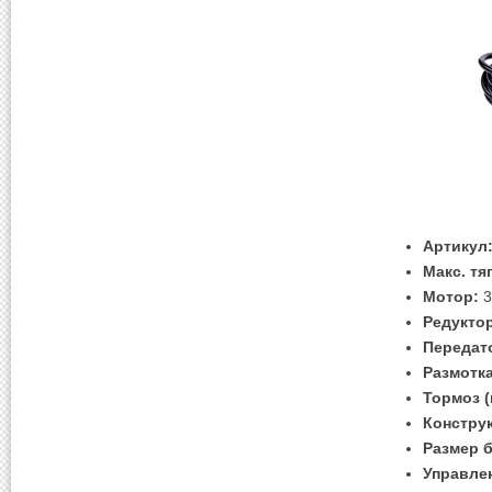
Артикул
Макс. тя
Mотор:
3
Редукто
Передат
Размотка
Тормоз (
Констру
Размер 
Управле