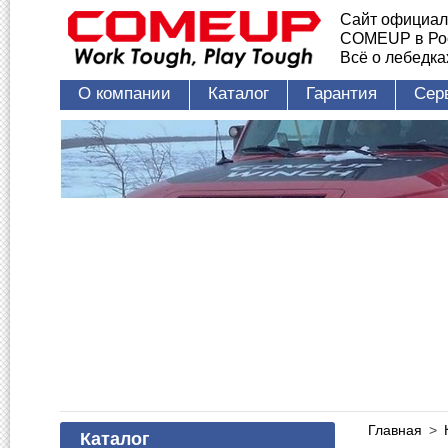
Сайт официал
COMEUP в Ро
Всё о лебедк
О компании
Каталог
Гарантия
Сер
Главная
>
Каталог