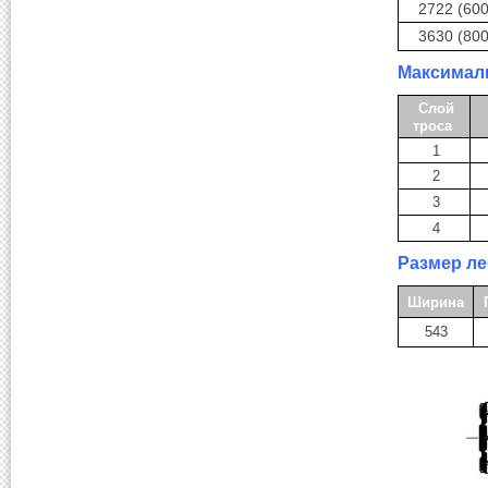
2722 (600
3630 (800
Максималь
Слой
троса
1
2
3
4
Размер ле
Ширина
543