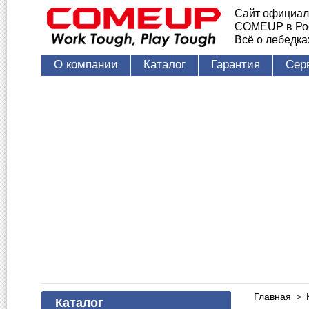
Сайт официал
COMEUP в Ро
Всё о лебедк
О компании
Каталог
Гарантия
Сер
Главная
>
Каталог