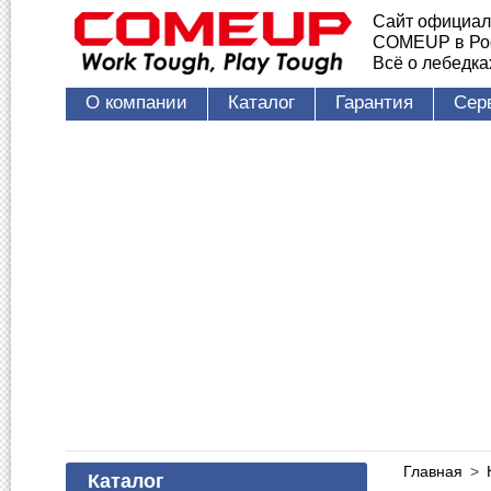
Сайт официал
COMEUP в Ро
Всё о лебедк
О компании
Каталог
Гарантия
Сер
Главная
>
Каталог