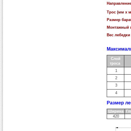
Направление
Трос (мм x м
Размер бара
Монтажный ш
Вес лебедки (
Максималь
Слой
троса
1
2
3
4
Размер ле
Ширина
Гл
420