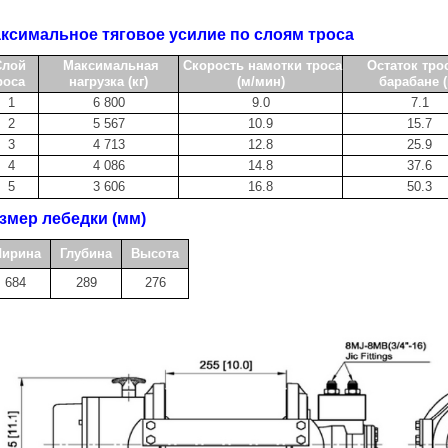
ксимальное тяговое усилие по слоям троса
Слой
Максимальная
Скорость намотки троса
Остаток трос
роса
нагрузка (кг)
(м/мин)
барабане (
1
6 800
9.0
7.1
2
5 567
10.9
15.7
3
4 713
12.8
25.9
4
4 086
14.8
37.6
5
3 606
16.8
50.3
змер лебедки (мм)
ирина
Глубина
Высота
684
289
276