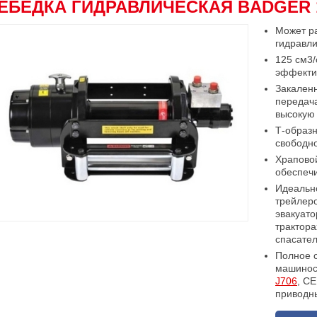
ЕБЕДКА ГИДРАВЛИЧЕСКАЯ BADGER 
Может ра
гидравл
125 см3/
эффектив
Закаленн
передача
высокую 
Т-образн
свободно
Храпово
обеспеч
Идеальн
трейлеро
эвакуат
трактора
спасател
Полное с
машинос
J706
, C
приводн