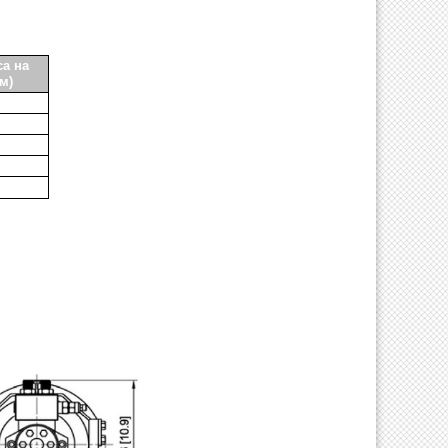
а на
м)