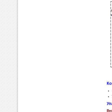
Ко
Уп
Вес