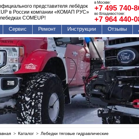
в Москве:
официального представителя лебёдок
+7 495 740-8
UP в России компании «КОМАП РУС»
во Владивостоке:
+7 964 440-0
 лебедках COMEUP!
Сервис
Ремонт
Инструкции
Отзывы
авная
>
Каталог
>
Лебедки тяговые гидравлические