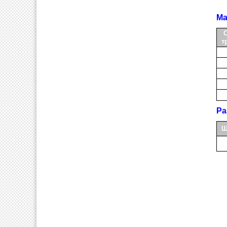
Ма
т
Ра
Ш