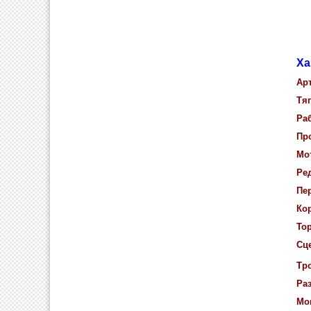
Ха
Ар
Тяг
Ра
Пр
Мо
Ре
Пе
Ко
То
Сц
Тро
Раз
Мо