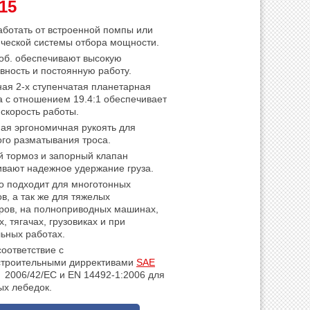
15
ботать от встроенной помпы или
ической системы отбора мощности.
об. обеспечивают высокую
ность и постоянную работу.
ая 2-х ступенчатая планетарная
 с отношением 19.4:1 обеспечивает
скорость работы.
ая эргономичная рукоять для
го разматывания троса.
й тормоз и запорный клапан
ивают надежное удержание груза.
о подходит для многотонных
в, а так же для тяжелых
оров, на полноприводных машинах,
х, тягачах, грузовиках и при
ьных работах.
оответствие с
троительными диррективами
SAE
E 2006/42/EC и EN 14492-1:2006 для
ых лебедок.