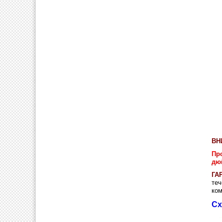
ВН
Пр
дю
ГА
теч
ком
Сх