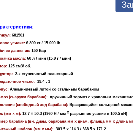
За
рактеристики:
тикул:
681501
овое усилие:
6 800 кг / 15 000 lb
бочее давление:
150 Бар
окачка масла:
60 л / мин (15.9 г / мин)
тор:
125 см3/ об.
дуктор:
2-х ступенчатый планетарный
редаточное число:
19.4 : 1
рпус:
Алюминиевый литой со стальным барабаном
рмоз (снаружи барабана):
пружинный тормоз с храповым механизмо
епление (свободный ход барабана):
Вращающийся кольцевой механ
2
с (мм x м):
12.7 × 50.3 (
1960 Н / мм
разрывное усилие в 100.5 кН)
мер барабана (вн. диам. барабана мм x диам. фланца мм х длина мм
нтажный шаблон (мм x мм):
303.5 x 114.3 / 368.5 x 171.2