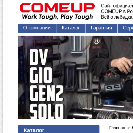
Сайт официал
COMEUP в Ро
Всё о лебедк
О компании
Каталог
Гарантия
Сер
Главная
>
Каталог