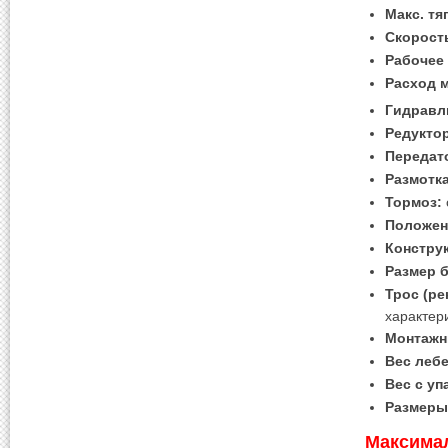
Макс. тя
Скорость
Рабочее
Расход 
Гидравл
Редукто
Передат
Размотка
Тормоз:
Положен
Констру
Размер 
Трос (р
характер
Монтажн
Вес лебе
Вес с уп
Размеры 
Максимал