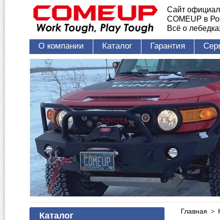
Сайт официал
COMEUP в Ро
Всё о лебедк
О компании
Каталог
Гарантия
Сер
Главная
>
Каталог