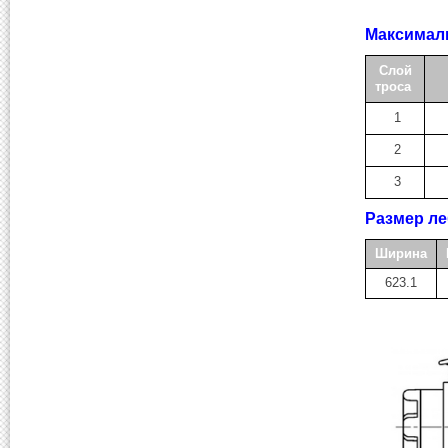
Максималь
Слой
троса
1
2
3
Размер ле
Ширина
623.1