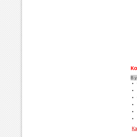
Ко
В 
Ка