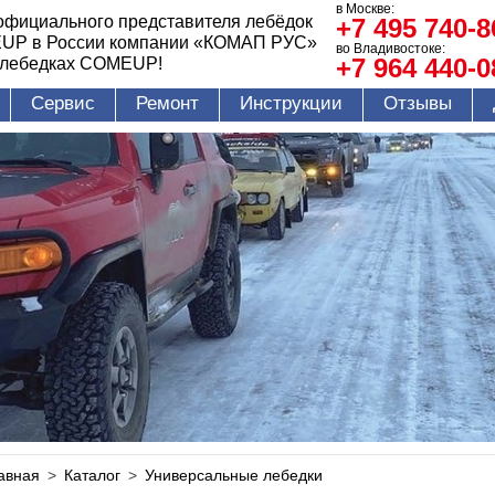
в Москве:
официального представителя лебёдок
+7 495 740-8
UP в России компании «КОМАП РУС»
во Владивостоке:
+7 964 440-0
 лебедках COMEUP!
Сервис
Ремонт
Инструкции
Отзывы
авная
>
Каталог
>
Универсальные лебедки