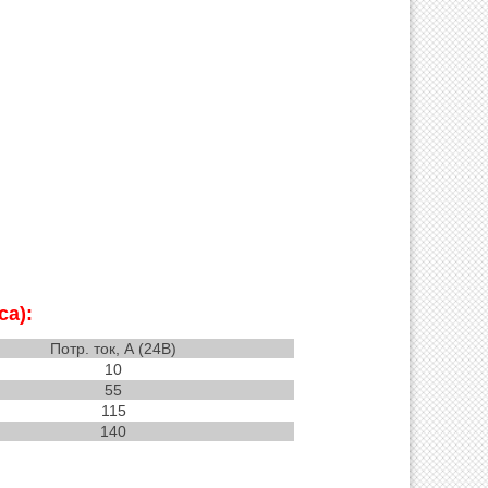
са):
Потр. ток, А (24В)
10
55
115
140