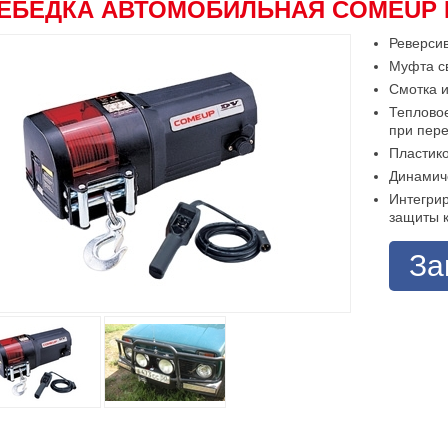
ЕБЕДКА АВТОМОБИЛЬНАЯ COMEUP DV-
Реверси
Муфта с
Смотка и
Теплово
при пер
Пластик
Динамич
Интегри
защиты к
За