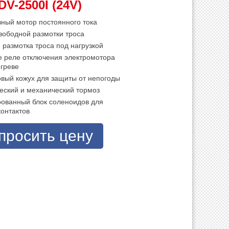
2500I (24V)
вный мотор постоянного тока
вободной размотки троса
 размотка троса под нагрузкой
е реле отключения электромотора
егреве
овый кожух для защиты от непогоды
еский и механический тормоз
рованный блок соленоидов для
онтактов
просить цену