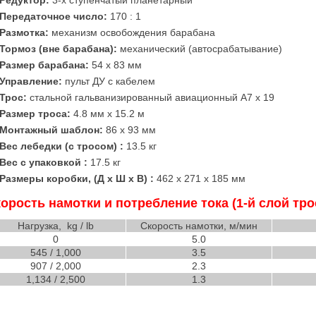
Редуктор:
3-х ступенчатый планетарный
Передаточное число:
170 : 1
Размотка:
механизм освобождения барабана
Тормоз (вне барабана):
механический (автосрабатывание)
Размер барабана:
54 x 83 мм
Управление:
пульт ДУ с кабелем
Трос:
стальной гальванизированный авиационный А7 х 19
Размер троса:
4.8 мм x 15.2 м
Монтажный шаблон:
86 x 93 мм
Вес лебедки (с тросом) :
13.5 кг
Вес с упаковкой :
17.5 кг
Размеры коробки, (Д x Ш x В) :
462 x 271 x 185 мм
орость намотки и потребление тока (1-й слой тро
Нагрузка, kg / lb
Скорость намотки, м/мин
0
5.0
545 / 1,000
3.5
907 / 2,000
2.3
1,134 / 2,500
1.3