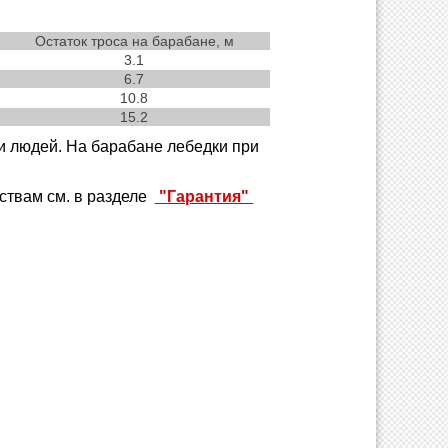
Остаток троса на барабане, м
3.1
6.7
10.8
15.2
и людей. На барабане лебедки при
ствам см. в разделе
"Гарантия"