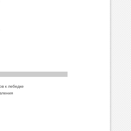
ов к лебедке
вления