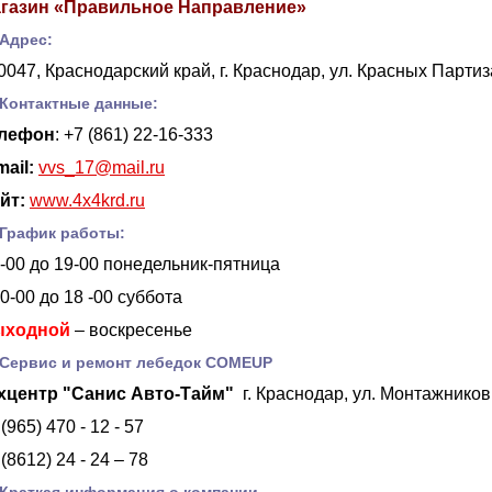
газин «Правильное Направление»
Адрес:
0047, Краснодарский край, г. Краснодар, ул. Красных Партиз
Контактные данные:
лефон
: +7 (861) 22-16-333
mail:
vvs_17@mail.ru
йт:
www.4x4krd.ru
График работы:
9-00 до 19-00 понедельник-пятница
10-00 до 18 -00 суббота
ыходной
– воскресенье
Сервис и ремонт лебедок COMEUP
хцентр "Санис Авто-Тайм"
г. Краснодар, ул. Монтажников,
(965) 470 - 12 - 57
 (8612) 24 - 24 – 78