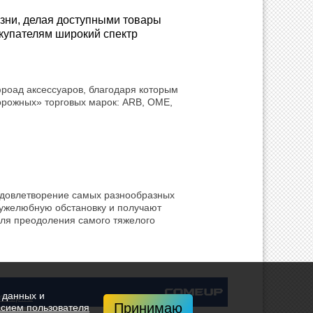
зни, делая доступными товары
окупателям широкий спектр
роад аксессуаров, благодаря которым
орожных» торговых марок: ARB, OME,
удовлетворение самых разнообразных
ружелюбную обстановку и получают
ля преодоления самого тяжелого
 данных и
meup.ru
Принимаю
сием пользователя