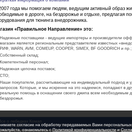
Краткая информация о компании
2007 года мы помогаем людям, ведущим активный образ жи
обходимые в дороге, на бездорожье и отдыхе, предлагая п
орудования для тюнинга внедорожника.
газин «Правильное Направление» это:
Надежные поставщики - ведущие импортеры и производители офф
магазин является региональным представителем известных «внед
РИФ, WARN, AVM, COMEUP, COOPER, SIMEX, BF GOODRICH и пр.;
Собственный склад;
Компетентный персонал;
Надежная цепочка поставок;
СТО;
Наши покупатели, рассчитывающие на индивидуальный подход и 
запросов. Которые, и мы искренне на это надеемся, попадают в д
реальную помощь в оснащении своего джипа всем необходимым д
бездорожья.
се о лебедках Комап.
нимаете согласие на обработку передаваемых Вами персональных
 во Владивостоке: +7-964-440-08-68; Электронная почта:
mail@co
Пожалуйста, ознакомьтесь с
Политикой конфиденциальности
и
Согла