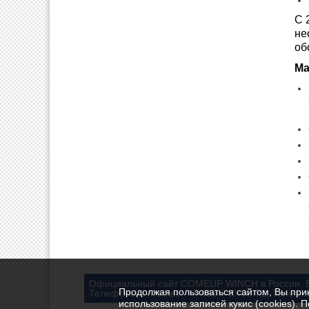
С 
не
об
Ма
Официальный сайт COMEUP WINCH в России. В
Продолжая пользоваться сайтом, Вы при
Телефоны в Москве: +7-495-740-86-72; Телефон
использование записей кукис (cookies). 