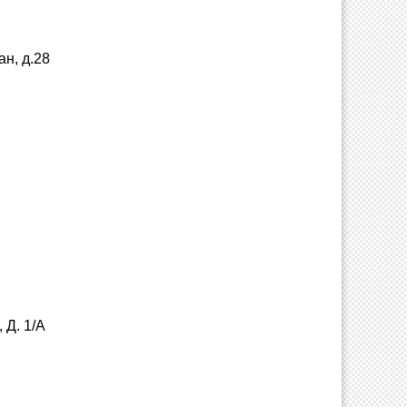
ан, д.28
 Д. 1/А