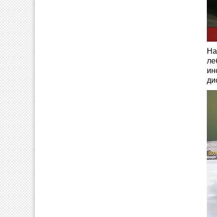
На
ле
ин
ди