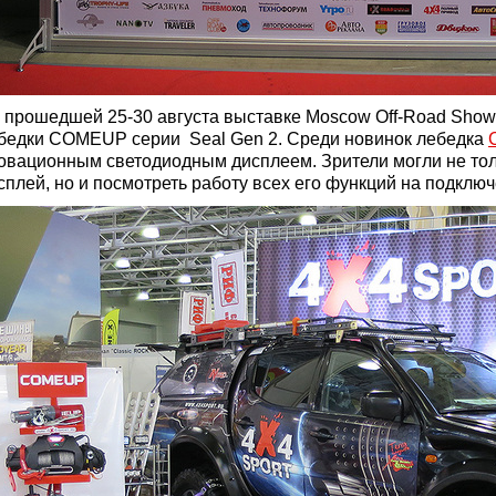
 прошедшей 25-30 августа выставке Moscow Off-Road Sho
бедки COMEUP серии Seal Gen 2. Среди новинок лебедка
овационным светодиодным дисплеем. Зрители могли не тол
сплей, но и посмотреть работу всех его функций на подклю