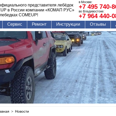
в Москве:
официального представителя лебёдок
+7 495 740-8
UP в России компании «КОМАП РУС»
во Владивостоке:
+7 964 440-0
 лебедках COMEUP!
Сервис
Ремонт
Инструкции
Отзывы
авная
>
Новости